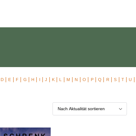
 Exklusiv
|
|
|
|
|
|
|
|
|
|
|
|
|
|
|
|
|
|
|
D
E
F
G
H
I
J
K
L
M
N
O
P
Q
R
S
T
U