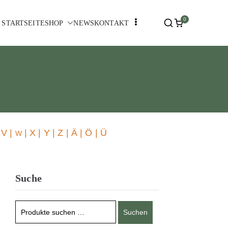
0
STARTSEITE
SHOP
NEWS
KONTAKT
 V |
| X | Y | Z | Ä | Ö | Ü
W
Suche
Suchen