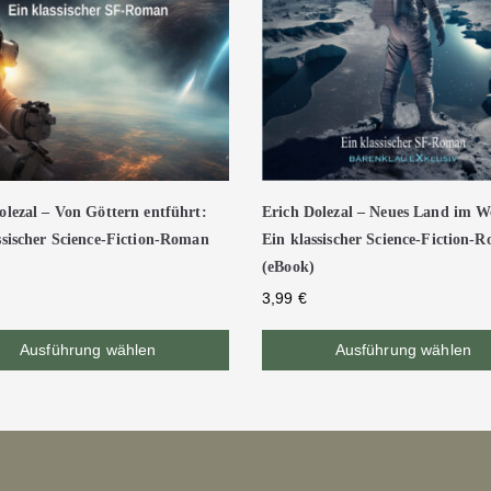
olezal – Von Göttern entführt:
Erich Dolezal – Neues Land im We
ssischer Science-Fiction-Roman
Ein klassischer Science-Fiction-
(eBook)
3,99
€
Ausführung wählen
Ausführung wählen