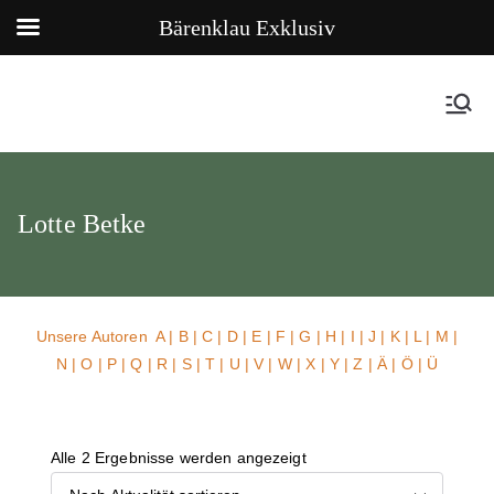
Bärenklau Exklusiv
Lotte Betke
Unsere Autoren
A
|
B
|
C
|
D
|
E
|
F
|
G
|
H
|
I
|
J
|
K
|
L
|
M
|
N
|
O
|
P
|
Q
|
R
|
S
|
T
|
U
| V |
W
| X | Y | Z | Ä | Ö | Ü
Alle 2 Ergebnisse werden angezeigt