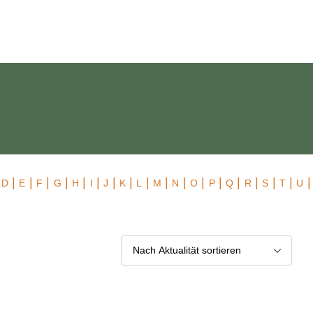
 Exklusiv
|
|
|
|
|
|
|
|
|
|
|
|
|
|
|
|
|
|
|
D
E
F
G
H
I
J
K
L
M
N
O
P
Q
R
S
T
U