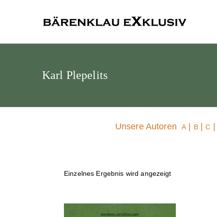
Bärenklau
Karl Plepelits
Unsere Autoren
|
|
A
B
C
Einzelnes Ergebnis wird angezeigt