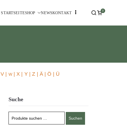
0
STARTSEITE
SHOP
NEWS
KONTAKT
 V |
| X | Y | Z | Ä | Ö | Ü
W
Suche
Suchen