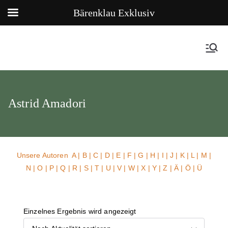
Bärenklau Exklusiv
Astrid Amadori
Unsere Autoren
A
|
B
|
C
|
D
|
E
|
F
|
G
|
H
|
I
|
J
|
K
|
L
|
M
|
N
|
O
|
P
|
Q
|
R
|
S
|
T
|
U
| V |
W
| X | Y | Z | Ä | Ö | Ü
Einzelnes Ergebnis wird angezeigt