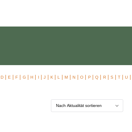
 Exklusiv
|
|
|
|
|
|
|
|
|
|
|
|
|
|
|
|
|
|
|
D
E
F
G
H
I
J
K
L
M
N
O
P
Q
R
S
T
U