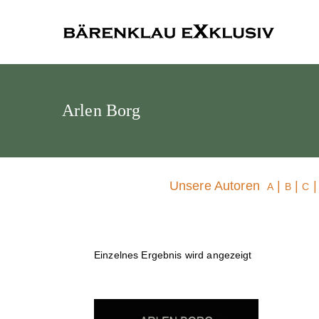
Bärenklau
Arlen Borg
Unsere Autoren
|
|
A
B
C
Einzelnes Ergebnis wird angezeigt