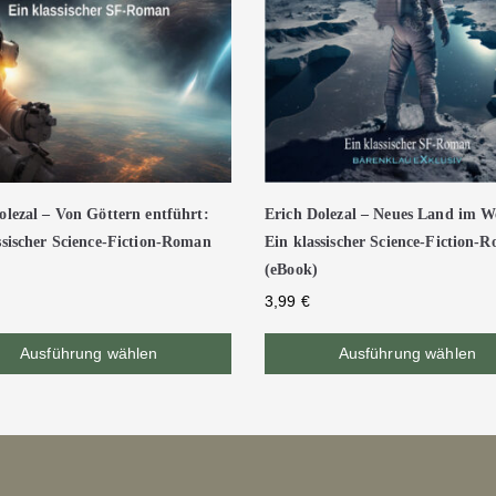
olezal – Von Göttern entführt:
Erich Dolezal – Neues Land im We
ssischer Science-Fiction-Roman
Ein klassischer Science-Fiction-
(eBook)
3,99
€
Ausführung wählen
Ausführung wählen