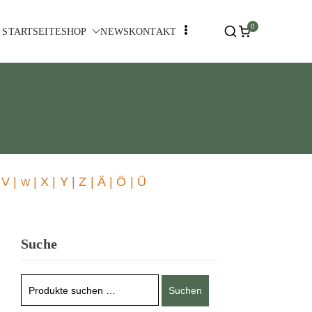
0
STARTSEITE
SHOP
NEWS
KONTAKT
 V |
| X | Y | Z | Ä | Ö | Ü
W
Suche
Suchen