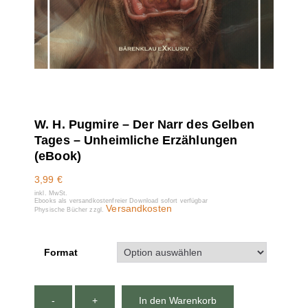
W. H. Pugmire – Der Narr des Gelben
Tages – Unheimliche Erzählungen
(eBook)
3,99
€
inkl. MwSt.
Ebooks als versandkostenfreier Download sofort verfügbar
Versandkosten
Physische Bücher zzgl.
Format
-
+
In den Warenkorb