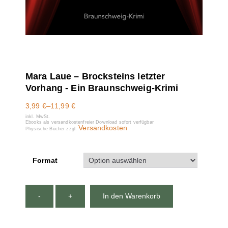
Mara Laue – Brocksteins letzter
Vorhang - Ein Braunschweig-Krimi
3,99
€
–
11,99
€
inkl. MwSt.
Ebooks als versandkostenfreier Download sofort verfügbar
Versandkosten
Physische Bücher zzgl.
Format
-
+
In den Warenkorb