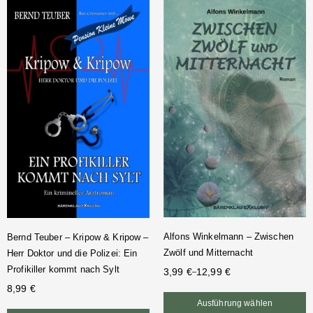
Alfons Winkelmann – Zwischen
Bernd Teuber – Kripow & Kripow –
Zwölf und Mitternacht
Herr Doktor und die Polizei: Ein
Profikiller kommt nach Sylt
3,99
€
12,99
€
–
8,99
€
Ausführung wählen