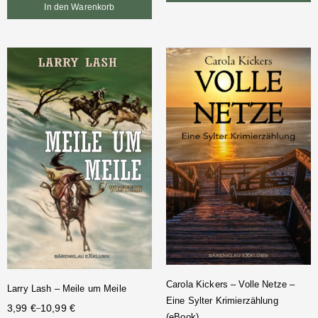
In den Warenkorb
Carola Kickers – Volle Netze –
Larry Lash – Meile um Meile
Eine Sylter Krimierzählung
3,99
€
10,99
€
–
(eBook)