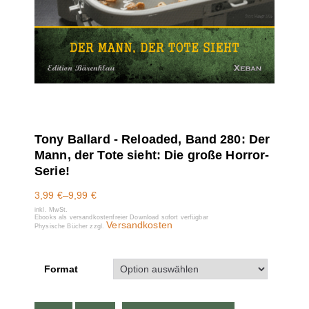
Tony Ballard - Reloaded, Band 280: Der
Mann, der Tote sieht: Die große Horror-
Serie!
3,99
€
–
9,99
€
inkl. MwSt.
Ebooks als versandkostenfreier Download sofort verfügbar
Versandkosten
Physische Bücher zzgl.
Format