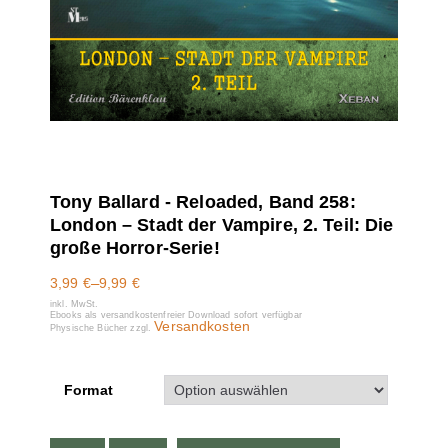
Tony Ballard - Reloaded, Band 258:
London – Stadt der Vampire, 2. Teil: Die
große Horror-Serie!
3,99
€
–
9,99
€
inkl. MwSt.
Ebooks als versandkostenfreier Download sofort verfügbar
Versandkosten
Physische Bücher zzgl.
Format