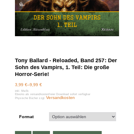
Tony Ballard - Reloaded, Band 257: Der
Sohn des Vampirs, 1. Teil: Die große
Horror-Serie!
3,99
€
–
9,99
€
inkl. MwSt.
Ebooks als versandkostenfreier Download sofort verfügbar
Versandkosten
Physische Bücher zzgl.
Format