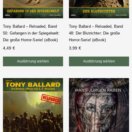
Tony Ballard – Reloaded, Band
Tony Ballard – Reloaded, Band
50: Gefangen in der Spiegelwelt:
48: Der Blutrichter: Die große
Die große Horror-Serie! (eBook)
Horror-Serie! (eBook)
4,49
€
3,99
€
Ausführung wählen
Ausführung wählen