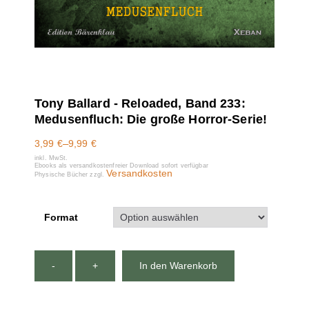
Tony Ballard - Reloaded, Band 233:
Medusenfluch: Die große Horror-Serie!
3,99
€
–
9,99
€
inkl. MwSt.
Ebooks als versandkostenfreier Download sofort verfügbar
Versandkosten
Physische Bücher zzgl.
Format
-
+
In den Warenkorb