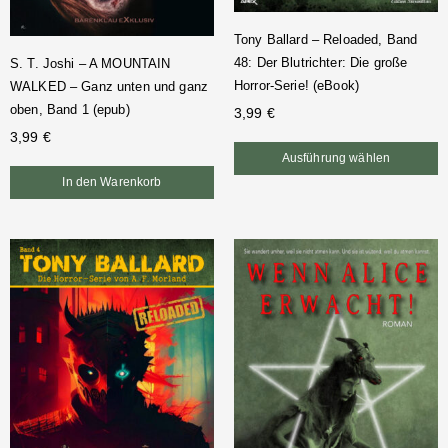
Tony Ballard – Reloaded, Band
48: Der Blutrichter: Die große
S. T. Joshi – A MOUNTAIN
Horror-Serie! (eBook)
WALKED – Ganz unten und ganz
oben, Band 1 (epub)
3,99
€
3,99
€
Ausführung wählen
In den Warenkorb