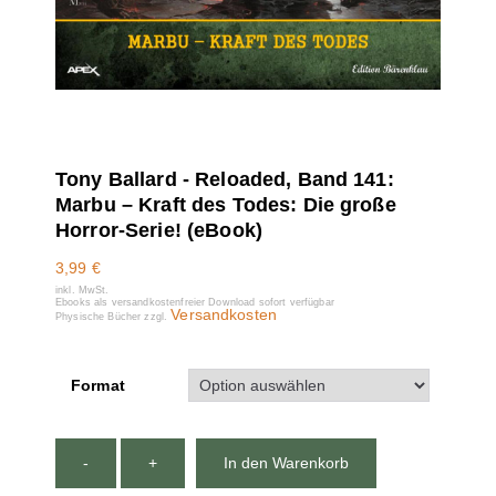
Tony Ballard - Reloaded, Band 141:
Marbu – Kraft des Todes: Die große
Horror-Serie! (eBook)
3,99
€
inkl. MwSt.
Ebooks als versandkostenfreier Download sofort verfügbar
Versandkosten
Physische Bücher zzgl.
Format
-
+
In den Warenkorb