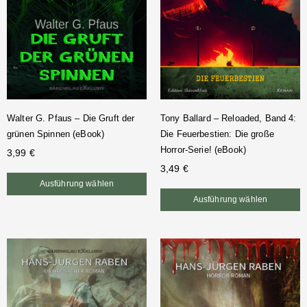
Walter G. Pfaus – Die Gruft der
Tony Ballard – Reloaded, Band 4:
grünen Spinnen (eBook)
Die Feuerbestien: Die große
Horror-Serie! (eBook)
3,99
€
3,49
€
Ausführung wählen
Ausführung wählen