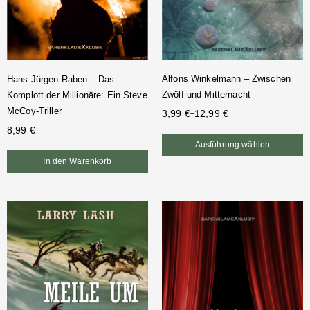
Alfons Winkelmann – Zwischen
Hans-Jürgen Raben – Das
Zwölf und Mitternacht
Komplott der Millionäre: Ein Steve
McCoy-Triller
3,99
€
12,99
€
–
8,99
€
Ausführung wählen
In den Warenkorb