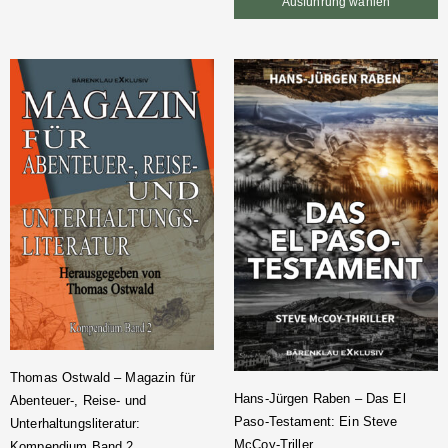
Ausführung wählen
Thomas Ostwald – Magazin für
Hans-Jürgen Raben – Das El
Abenteuer-, Reise- und
Paso-Testament: Ein Steve
Unterhaltungsliteratur:
McCoy-Triller
Kompendium Band 2