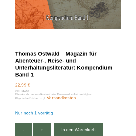
Thomas Ostwald – Magazin für
Abenteuer-, Reise- und
Unterhaltungsliteratur: Kompendium
Band 1
22,99
€
inkl. MwSt.
Ebooks als versandkostenfreier Download sofort verfügbar
Versandkosten
Physische Bücher zzgl.
Nur noch 1 vorrätig
-
+
In den Warenkorb