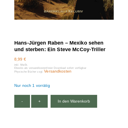
Hans-Jürgen Raben – Mexiko sehen
und sterben: Ein Steve McCoy-Triller
8,99
€
inkl. MwSt.
Ebooks als versandkostenfreier Download sofort verfügbar
Versandkosten
Physische Bücher zzgl.
Nur noch 1 vorrätig
-
+
In den Warenkorb