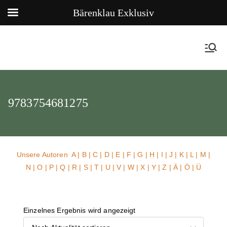
Bärenklau Exklusiv
9783754681275
Unsere Autoren
A
|
B
|
C
|
D
|
E
|
F
|
G
|
H
|
I
|
J
|
K
|
L
|
M
|
N
|
O
|
P
|
Q
|
R
|
S
|
T
|
U
| V |
W
| X | Y | Z | Ä | Ö | Ü
Einzelnes Ergebnis wird angezeigt